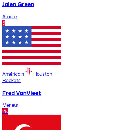
Jalen Green
Arrière
5
Américain
Houston
Rockets
Fred VanVleet
Meneur
28