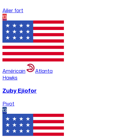
Ailier fort
13
Américain
Atlanta
Hawks
Zuby Ejiofor
Pivot
13