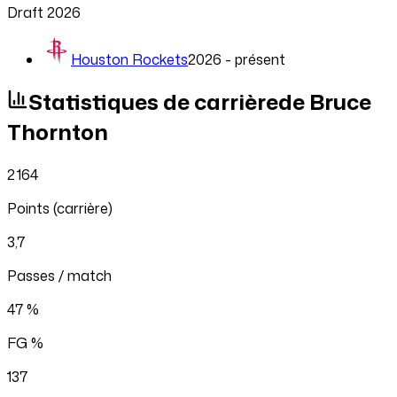
Draft
2026
Houston Rockets
2026 - présent
Statistiques
de carrière
de Bruce
Thornton
2 164
Points (carrière)
3,7
Passes / match
47 %
FG %
137