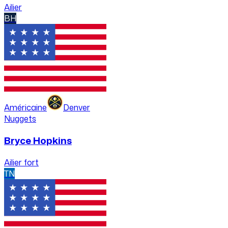
Ailier
BH
Américaine
Denver
Nuggets
Bryce Hopkins
Ailier fort
TN