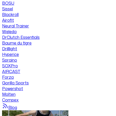
BOSU
Sissel
Blackroll
Airofit
Neural Trainer
Weleda
DrClutch Essentials
Baume du tigre
Drilllight
Hyperice
Spraino
SOXPro
AIRCAST
Forza
Gorilla Sports
Powershot
Molten
Compex
Blog