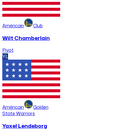
Américain
Club
Wilt Chamberlain
Pivot
YL
Américain
Golden
State Warriors
Yaxel Lendeborg