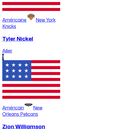
Américaine
New York
Knicks
Tyler Nickel
Ailier
1
Américain
New
Orleans Pelicans
Zion Williamson