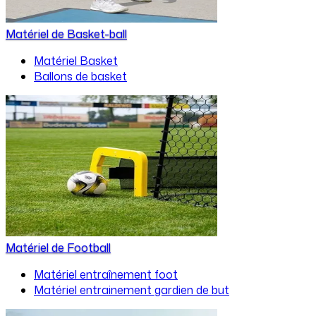
Matériel de Basket-ball
Matériel Basket
Ballons de basket
Matériel de Football
Matériel entraînement foot
Matériel entrainement gardien de but