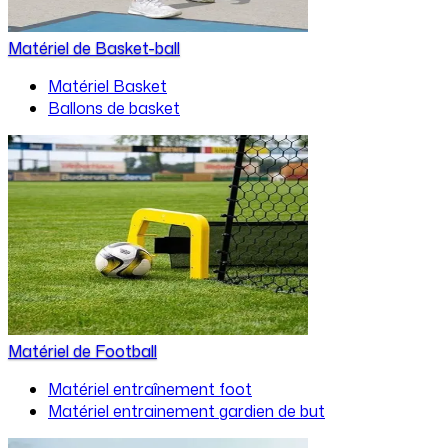
Matériel de Basket-ball
Matériel Basket
Ballons de basket
Matériel de Football
Matériel entraînement foot
Matériel entrainement gardien de but