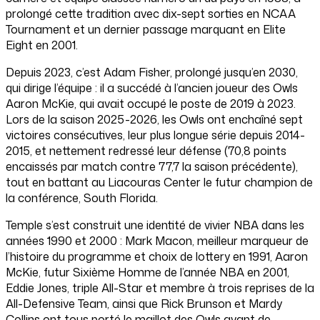
prolongé cette tradition avec dix-sept sorties en NCAA
Tournament et un dernier passage marquant en Elite
Eight en 2001.
Depuis 2023, c’est Adam Fisher, prolongé jusqu’en 2030,
qui dirige l’équipe : il a succédé à l’ancien joueur des Owls
Aaron McKie, qui avait occupé le poste de 2019 à 2023.
Lors de la saison 2025-2026, les Owls ont enchaîné sept
victoires consécutives, leur plus longue série depuis 2014-
2015, et nettement redressé leur défense (70,8 points
encaissés par match contre 77,7 la saison précédente),
tout en battant au Liacouras Center le futur champion de
la conférence, South Florida.
Temple s’est construit une identité de vivier NBA dans les
années 1990 et 2000 : Mark Macon, meilleur marqueur de
l’histoire du programme et choix de lottery en 1991, Aaron
McKie, futur Sixième Homme de l’année NBA en 2001,
Eddie Jones, triple All-Star et membre à trois reprises de la
All-Defensive Team, ainsi que Rick Brunson et Mardy
Collins ont tous porté le maillot des Owls avant de