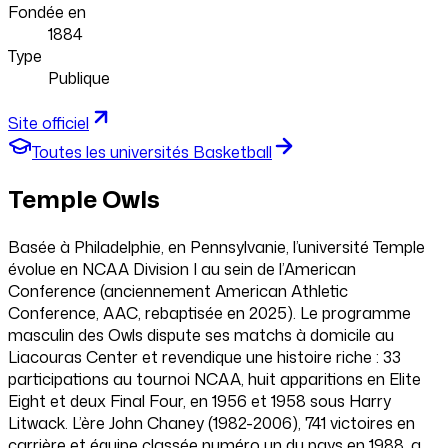
Fondée en
1884
Type
Publique
Site officiel
Toutes les universités
Basketball
Temple Owls
Basée à Philadelphie, en Pennsylvanie, l’université Temple
évolue en NCAA Division I au sein de l’American
Conference (anciennement American Athletic
Conference, AAC, rebaptisée en 2025). Le programme
masculin des Owls dispute ses matchs à domicile au
Liacouras Center et revendique une histoire riche : 33
participations au tournoi NCAA, huit apparitions en Elite
Eight et deux Final Four, en 1956 et 1958 sous Harry
Litwack. L’ère John Chaney (1982-2006), 741 victoires en
carrière et équipe classée numéro un du pays en 1988, a