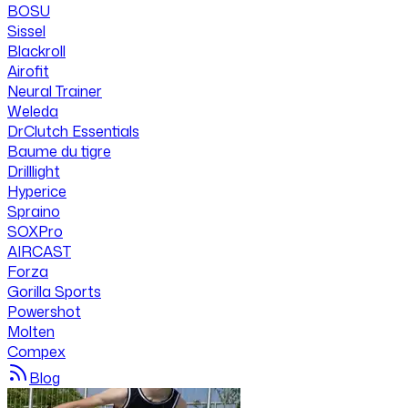
BOSU
Sissel
Blackroll
Airofit
Neural Trainer
Weleda
DrClutch Essentials
Baume du tigre
Drilllight
Hyperice
Spraino
SOXPro
AIRCAST
Forza
Gorilla Sports
Powershot
Molten
Compex
Blog