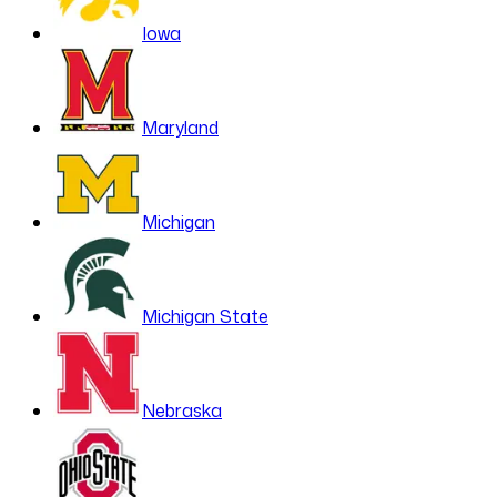
Iowa
Maryland
Michigan
Michigan State
Nebraska