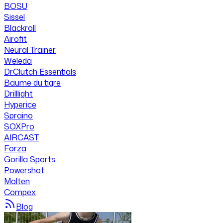
BOSU
Sissel
Blackroll
Airofit
Neural Trainer
Weleda
DrClutch Essentials
Baume du tigre
Drilllight
Hyperice
Spraino
SOXPro
AIRCAST
Forza
Gorilla Sports
Powershot
Molten
Compex
Blog