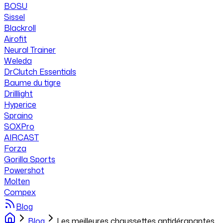
BOSU
Sissel
Blackroll
Airofit
Neural Trainer
Weleda
DrClutch Essentials
Baume du tigre
Drilllight
Hyperice
Spraino
SOXPro
AIRCAST
Forza
Gorilla Sports
Powershot
Molten
Compex
Blog
Blog
Les meilleures chaussettes antidérapantes