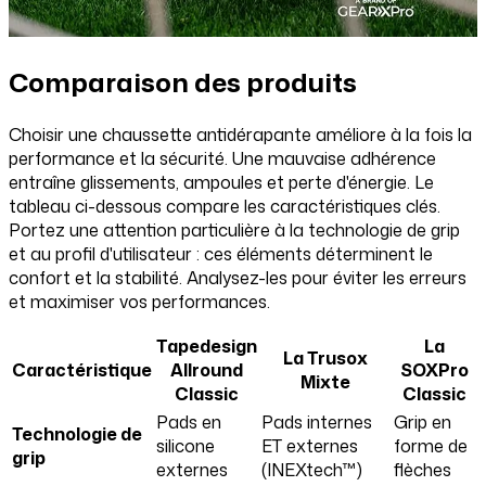
Comparaison des produits
Choisir une chaussette antidérapante améliore à la fois la
performance et la sécurité. Une mauvaise adhérence
entraîne glissements, ampoules et perte d'énergie. Le
tableau ci-dessous compare les caractéristiques clés.
Portez une attention particulière à la technologie de grip
et au profil d'utilisateur : ces éléments déterminent le
confort et la stabilité. Analysez-les pour éviter les erreurs
et maximiser vos performances.
Tapedesign
La
La Trusox
Caractéristique
Allround
SOXPro
Mixte
Classic
Classic
Pads en
Pads internes
Grip en
Technologie de
silicone
ET externes
forme de
grip
externes
(INEXtech™)
flèches