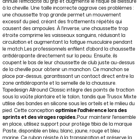
annule l'efficacité du grip et augmente le risque de blessure
à la cheville. Une taille incorrecte aggrave ces problèmes :
une chaussette trop grande permet un mouvement
excessif du pied, créant des frottements répétés qui
causent des ampoules. À l'inverse, une chaussette trop
étroite comprime les vaisseaux sanguins, réduisant la
circulation et augmentant la fatigue musculaire pendant
le match.Les professionnels enfilent d'abord la chaussette
antidérapante directement sur la peau. Ensuite, ils
coupent le bas de leur chaussette de club juste au-dessus
de la cheville pour obtenir un manchon. Ce manchon se
place par-dessus, garantissant un contact direct entre la
zone antidérapante et la semelle de la chaussure.
Tapedesign Allround Classic intègre des points de traction
sous la voûte plantaire et le talon, tandis que Trusox Mixte
utilise des bandes en silicone sous les orteils et le milieu du
pied. Cette conception
optimise l'adhérence lors des
sprints et des virages rapides.
Pour maintenir l'ensemble
en place, utilisez support pour protège tibia de la marque
Paste, disponible en bleu, blanc, jaune, rouge et bleu
marine. Ce ruban résiste à la transpiration et préserve la