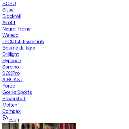
BOSU
Sissel
Blackroll
Airofit
Neural Trainer
Weleda
DrClutch Essentials
Baume du tigre
Drilllight
Hyperice
Spraino
SOXPro
AIRCAST
Forza
Gorilla Sports
Powershot
Molten
Compex
Blog