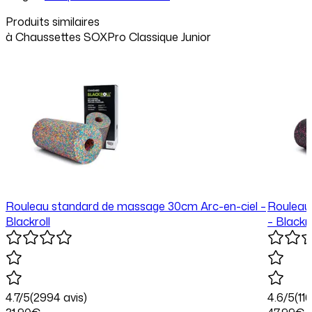
Produits similaires
à
Chaussettes SOXPro Classique Junior
Rouleau standard de massage 30cm Arc-en-ciel –
Rouleau
Blackroll
– Blackro
4.7
/5
(
2994
avis)
4.6
/5
(
116