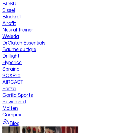
BOSU
Sissel
Blackroll
Airofit
Neural Trainer
Weleda
DrClutch Essentials
Baume du tigre
Drilllight
Hyperice
Spraino
SOXPro
AIRCAST
Forza
Gorilla Sports
Powershot
Molten
Compex
Blog