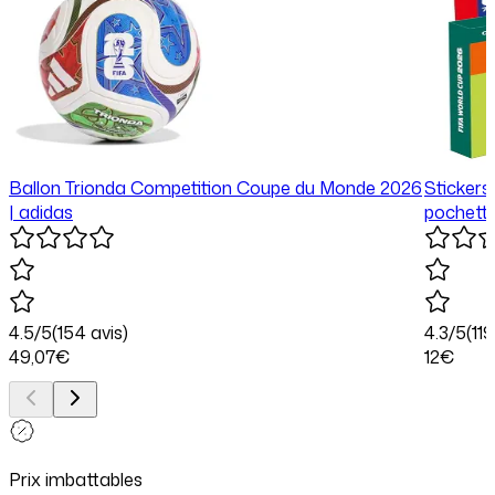
Ballon Trionda Competition Coupe du Monde 2026
Stickers
| adidas
pochette
4.5
/5
(
154
avis)
4.3
/5
(
11
49
,07
€
12
€
Prix imbattables