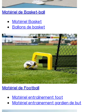
Matériel de Basket-ball
Matériel Basket
Ballons de basket
Matériel de Football
Matériel entraînement foot
Matériel entrainement gardien de but