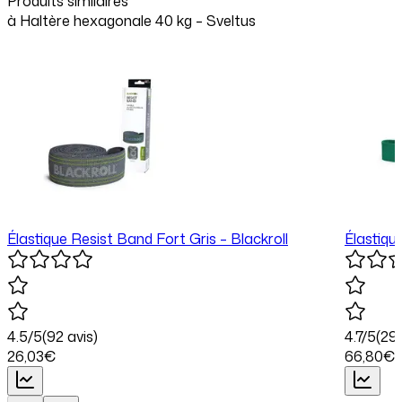
Produits similaires
à
Haltère hexagonale 40 kg – Sveltus
Élastique Resist Band Fort Gris – Blackroll
Élastiqu
4.5
/5
(
92
avis)
4.7
/5
(
29
26
,03
€
66
,80
€