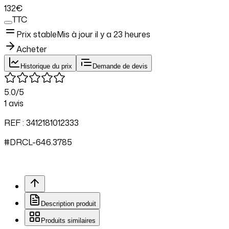
132
€
TTC
Prix stable
Mis à jour il y a
23 heures
Acheter
Historique du prix
Demande de devis
5.0
/5
1
avis
REF :
3412181012333
#
DRCL
-646.
3785
Description produit
Produits similaires