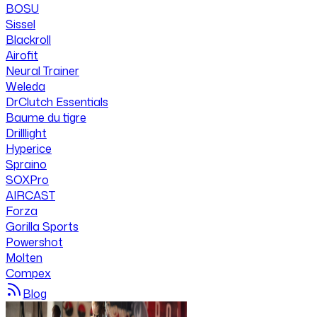
BOSU
Sissel
Blackroll
Airofit
Neural Trainer
Weleda
DrClutch Essentials
Baume du tigre
Drilllight
Hyperice
Spraino
SOXPro
AIRCAST
Forza
Gorilla Sports
Powershot
Molten
Compex
Blog