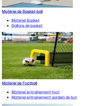
Matériel de Basket-ball
Matériel Basket
Ballons de basket
Matériel de Football
Matériel entraînement foot
Matériel entrainement gardien de but