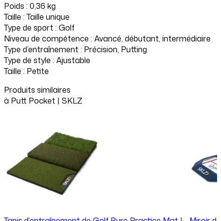
Poids : 0,36 kg
Taille : Taille unique
Type de sport : Golf
Niveau de compétence : Avancé, débutant, intermédiaire
Type d’entraînement : Précision, Putting
Type de style : Ajustable
Taille : Petite
Produits similaires
à
Putt Pocket | SKLZ
Tapis d’entraînement de Golf Pure Practice Mat |
Miroir d