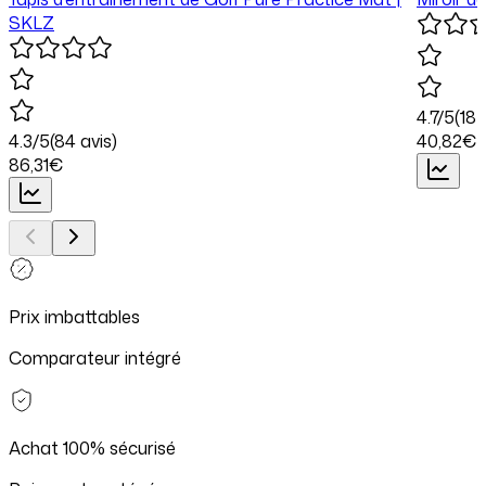
SKLZ
4.7
/5
(
18
a
4.3
/5
(
84
avis)
40
,82
€
86
,31
€
Prix imbattables
Comparateur intégré
Achat 100% sécurisé