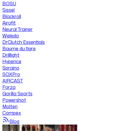
BOSU
Sissel
Blackroll
Airofit
Neural Trainer
Weleda
DrClutch Essentials
Baume du tigre
Drilllight
Hyperice
Spraino
SOXPro
AIRCAST
Forza
Gorilla Sports
Powershot
Molten
Compex
Blog