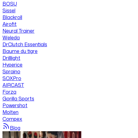
BOSU
Sissel
Blackroll
Airofit
Neural Trainer
Weleda
DrClutch Essentials
Baume du tigre
Drilllight
Hyperice
Spraino
SOXPro
AIRCAST
Forza
Gorilla Sports
Powershot
Molten
Compex
Blog