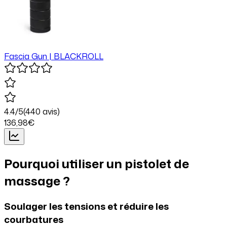
Fascia Gun | BLACKROLL
4.4
/5
(
440
avis)
136
,98
€
Pourquoi utiliser un pistolet de
massage ?
Soulager les tensions et réduire les
courbatures