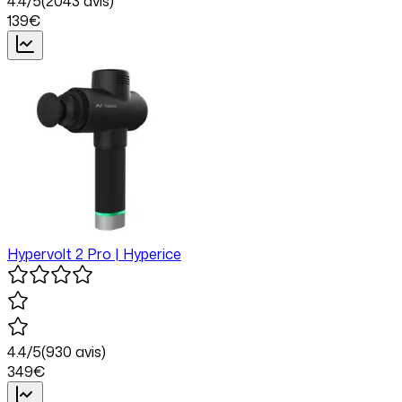
4.4
/5
(
2043
avis)
139
€
Hypervolt 2 Pro | Hyperice
4.4
/5
(
930
avis)
349
€