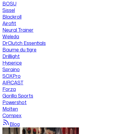
BOSU
Sissel
Blackroll
Airofit
Neural Trainer
Weleda
DrClutch Essentials
Baume du tigre
Drilllight
Hyperice
Spraino
SOXPro
AIRCAST
Forza
Gorilla Sports
Powershot
Molten
Compex
Blog