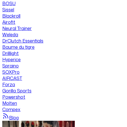
BOSU
Sissel
Blackroll
Airofit
Neural Trainer
Weleda
DrClutch Essentials
Baume du tigre
Drilllight
Hyperice
Spraino
SOXPro
AIRCAST
Forza
Gorilla Sports
Powershot
Molten
Compex
Blog