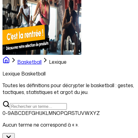
Basketball
Lexique
Lexique
Basketball
Toutes les définitions pour décrypter le
basketball
: gestes,
tactiques, statistiques et argot du jeu.
0-9
A
B
C
D
E
F
G
H
I
J
K
L
M
N
O
P
Q
R
S
T
U
V
W
X
Y
Z
Aucun terme ne correspond à «
».