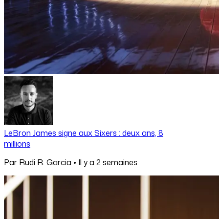
LeBron James signe aux Sixers : deux ans, 8
millions
Par
Rudi R. Garcia
•
Il y a
2 semaines