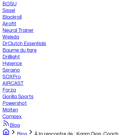
BOSU
Sissel
Blackroll
Airofit
Neural Trainer
Weleda
DrClutch Essentials
Baume du tigre
Drilllight
Hyperice
Spraino
SOXPro
AIRCAST
Forza
Gorilla Sports
Powershot
Molten
Compex
Blog
Blog
À la rencontre de : Karim Diop, Coach