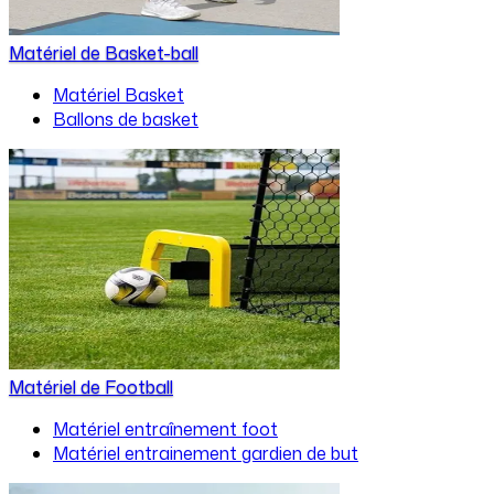
Matériel de Basket-ball
Matériel Basket
Ballons de basket
Matériel de Football
Matériel entraînement foot
Matériel entrainement gardien de but