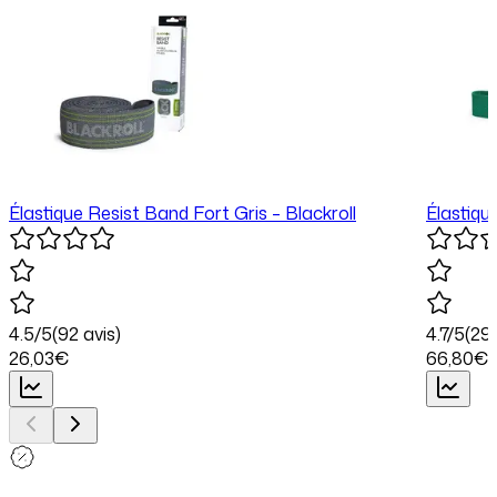
Élastique Resist Band Fort Gris – Blackroll
Élastiqu
4.5
/5
(
92
avis)
4.7
/5
(
29
26
,03
€
66
,80
€