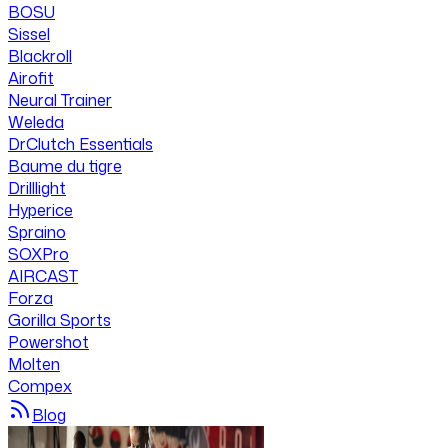
BOSU
Sissel
Blackroll
Airofit
Neural Trainer
Weleda
DrClutch Essentials
Baume du tigre
Drilllight
Hyperice
Spraino
SOXPro
AIRCAST
Forza
Gorilla Sports
Powershot
Molten
Compex
Blog