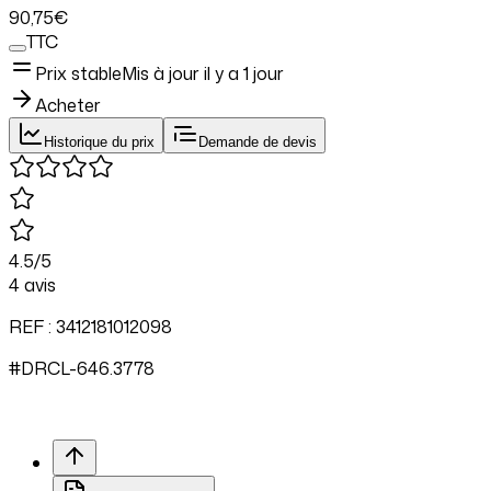
90
,75
€
TTC
Prix stable
Mis à jour il y a
1 jour
Acheter
Historique du prix
Demande de devis
4.5
/5
4
avis
REF :
3412181012098
#
DRCL
-646.
3778