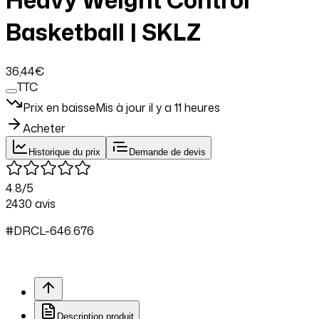
Basketball | SKLZ
36
,44
€
TTC
Prix en baisse
Mis à jour il y a
11 heures
Acheter
Historique du prix
Demande de devis
4.8
/5
2430
avis
#
DRCL
-646.
676
Description produit