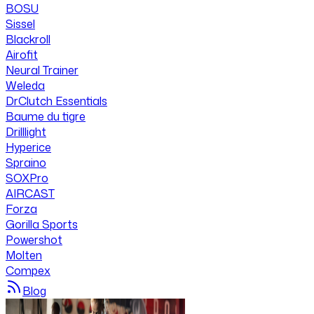
BOSU
Sissel
Blackroll
Airofit
Neural Trainer
Weleda
DrClutch Essentials
Baume du tigre
Drilllight
Hyperice
Spraino
SOXPro
AIRCAST
Forza
Gorilla Sports
Powershot
Molten
Compex
Blog