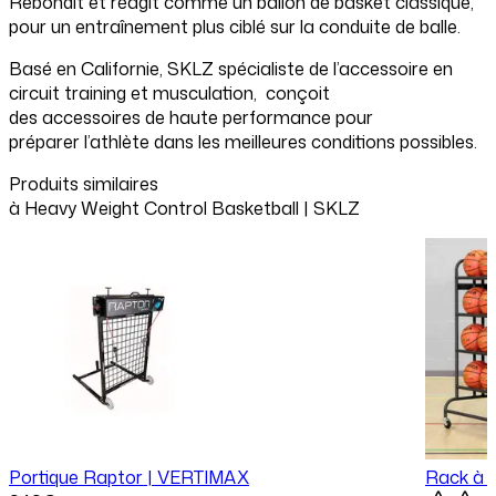
Rebondit et réagit comme un ballon de basket classique,
pour un entraînement plus ciblé sur la conduite de balle.
Basé en Californie, SKLZ spécialiste de l’accessoire en
circuit training et musculation, conçoit
d
es
accessoires
de
haute
performance
pour
préparer
l’athlète dans les meilleures conditions possibles.
Produits similaires
à
Heavy Weight Control Basketball | SKLZ
Portique Raptor | VERTIMAX
Rack à B