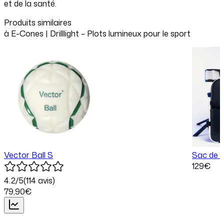
et de la santé.
Produits similaires
à
E-Cones | Drilllight – Plots lumineux pour le sport
Vector Ball S
Sac de t
129
€
4.2
/5
(
114
avis)
79
,90
€