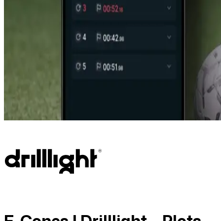
E-Cones | Drilllight – Plots