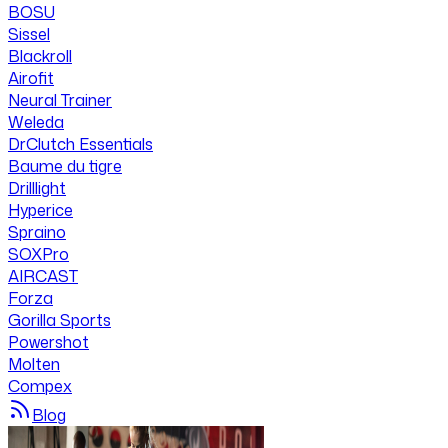
BOSU
Sissel
Blackroll
Airofit
Neural Trainer
Weleda
DrClutch Essentials
Baume du tigre
Drilllight
Hyperice
Spraino
SOXPro
AIRCAST
Forza
Gorilla Sports
Powershot
Molten
Compex
Blog