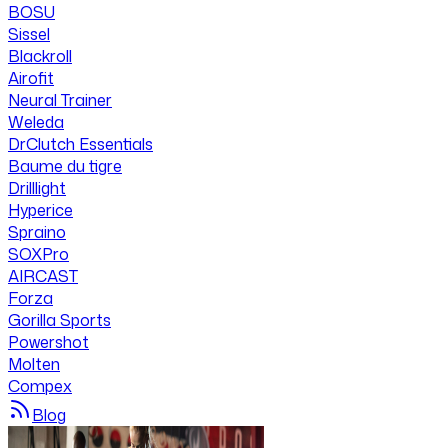
BOSU
Sissel
Blackroll
Airofit
Neural Trainer
Weleda
DrClutch Essentials
Baume du tigre
Drilllight
Hyperice
Spraino
SOXPro
AIRCAST
Forza
Gorilla Sports
Powershot
Molten
Compex
Blog