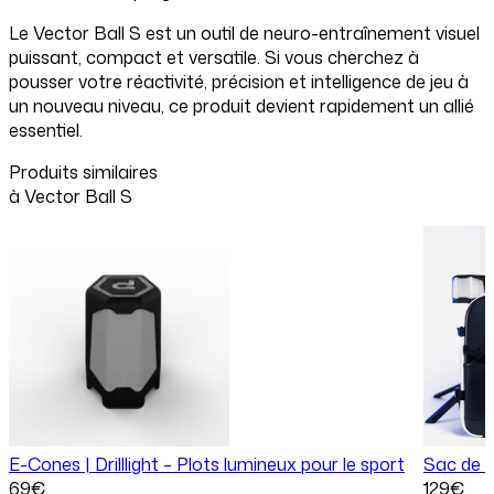
Le Vector Ball S est un outil de neuro-entraînement visuel
puissant, compact et versatile. Si vous cherchez à
pousser votre réactivité, précision et intelligence de jeu à
un nouveau niveau, ce produit devient rapidement un allié
essentiel.
Produits similaires
à
Vector Ball S
E-Cones | Drilllight – Plots lumineux pour le sport
Sac de t
69
€
129
€