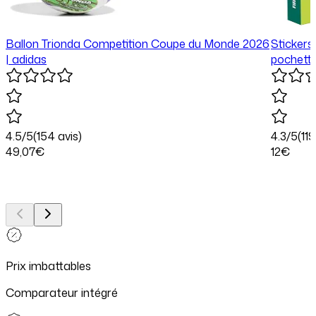
Ballon Trionda Competition Coupe du Monde 2026
Stickers
| adidas
pochette
4.5
/5
(
154
avis)
4.3
/5
(
11
49
,07
€
12
€
Prix imbattables
Comparateur intégré