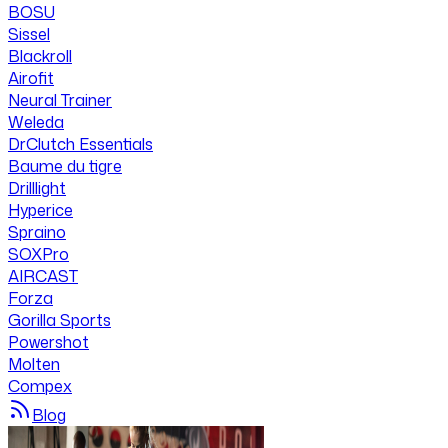
BOSU
Sissel
Blackroll
Airofit
Neural Trainer
Weleda
DrClutch Essentials
Baume du tigre
Drilllight
Hyperice
Spraino
SOXPro
AIRCAST
Forza
Gorilla Sports
Powershot
Molten
Compex
Blog