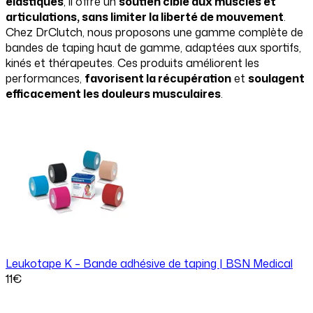
élastiques
, il offre un
soutien ciblé aux muscles et
articulations, sans limiter la liberté de mouvement
.
Chez DrClutch, nous proposons une gamme complète de
bandes de taping haut de gamme, adaptées aux sportifs,
kinés et thérapeutes. Ces produits améliorent les
performances,
favorisent la récupération
et
soulagent
efficacement les douleurs musculaires
.
Leukotape K – Bande adhésive de taping | BSN Medical
11
€