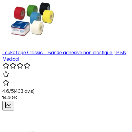
Leukotape Classic – Bande adhésive non élastique | BSN
Medical
4.6
/5
(
433
avis)
14
,40
€