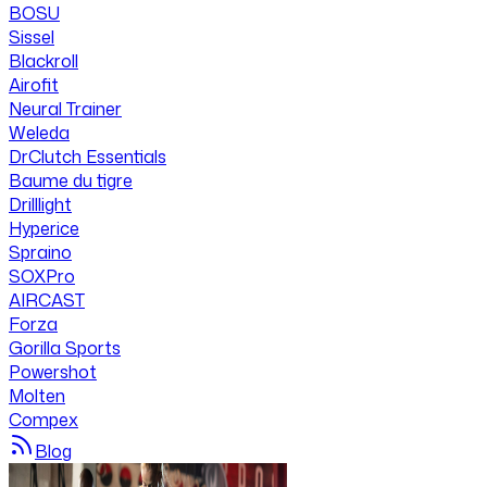
BOSU
Sissel
Blackroll
Airofit
Neural Trainer
Weleda
DrClutch Essentials
Baume du tigre
Drilllight
Hyperice
Spraino
SOXPro
AIRCAST
Forza
Gorilla Sports
Powershot
Molten
Compex
Blog