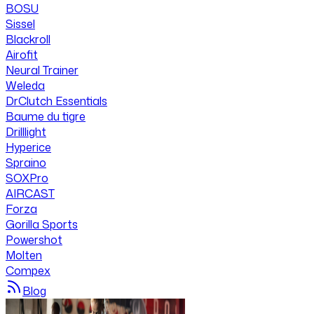
BOSU
Sissel
Blackroll
Airofit
Neural Trainer
Weleda
DrClutch Essentials
Baume du tigre
Drilllight
Hyperice
Spraino
SOXPro
AIRCAST
Forza
Gorilla Sports
Powershot
Molten
Compex
Blog