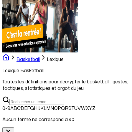
Basketball
Lexique
Lexique
Basketball
Toutes les définitions pour décrypter le
basketball
: gestes,
tactiques, statistiques et argot du jeu.
0-9
A
B
C
D
E
F
G
H
I
J
K
L
M
N
O
P
Q
R
S
T
U
V
W
X
Y
Z
Aucun terme ne correspond à «
».