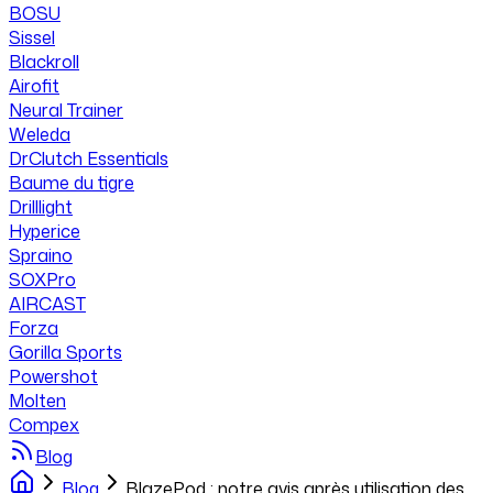
BOSU
Sissel
Blackroll
Airofit
Neural Trainer
Weleda
DrClutch Essentials
Baume du tigre
Drilllight
Hyperice
Spraino
SOXPro
AIRCAST
Forza
Gorilla Sports
Powershot
Molten
Compex
Blog
Blog
BlazePod : notre avis après utilisation des