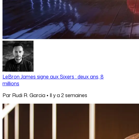
LeBron James signe aux Sixers : deux ans, 8
millions
Par
Rudi R. Garcia
•
Il y a
2 semaines