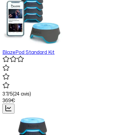
BlazePod Standard Kit
3.7
/5
(
24
avis)
369
€