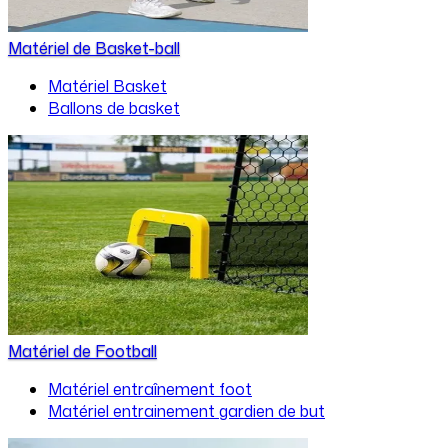
Matériel de Basket-ball
Matériel Basket
Ballons de basket
Matériel de Football
Matériel entraînement foot
Matériel entrainement gardien de but