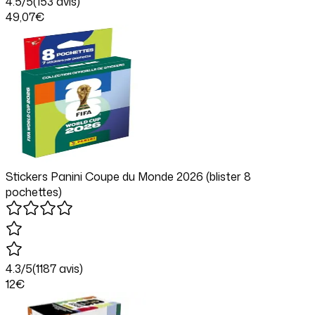
4.5
/5
(
153
avis)
49
,07
€
Stickers Panini Coupe du Monde 2026 (blister 8
pochettes)
4.3
/5
(
1187
avis)
12
€