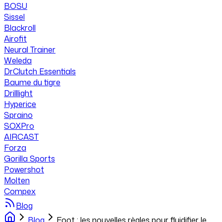
BOSU
Sissel
Blackroll
Airofit
Neural Trainer
Weleda
DrClutch Essentials
Baume du tigre
Drilllight
Hyperice
Spraino
SOXPro
AIRCAST
Forza
Gorilla Sports
Powershot
Molten
Compex
Blog
Blog
Foot : les nouvelles règles pour fluidifier le