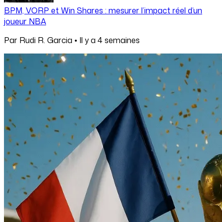
BPM, VORP et Win Shares : mesurer l’impact réel d’un
joueur NBA
Par
Rudi R. Garcia
•
Il y a
4 semaines