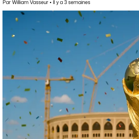
Par
William Vasseur
•
Il y a
3 semaines