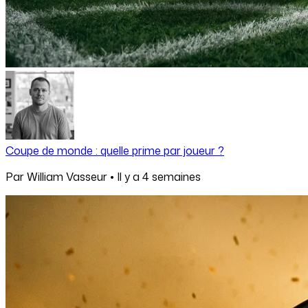
Coupe de monde : quelle prime par joueur ?
Par
William Vasseur
•
Il y a
4 semaines