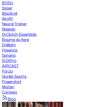
BOSU
Sissel
Blackroll
Airofit
Neural Trainer
Weleda
DrClutch Essentials
Baume du tigre
Drilllight
Hyperice
Spraino
SOXPro
AIRCAST
Forza
Gorilla Sports
Powershot
Molten
Compex
Blog